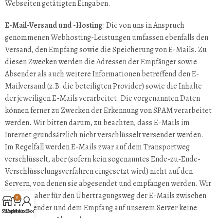
Webseiten getätigten Eingaben.
E-Mail-Versand und -Hosting
: Die von uns in Anspruch
genommenen Webhosting-Leistungen umfassen ebenfalls den
Versand, den Empfang sowie die Speicherung von E-Mails. Zu
diesen Zwecken werden die Adressen der Empfänger sowie
Absender als auch weitere Informationen betreffend den E-
Mailversand (z.B. die beteiligten Provider) sowie die Inhalte
der jeweiligen E-Mails verarbeitet. Die vorgenannten Daten
können ferner zu Zwecken der Erkennung von SPAM verarbeitet
werden. Wir bitten darum, zu beachten, dass E-Mails im
Internet grundsätzlich nicht verschlüsselt versendet werden.
Im Regelfall werden E-Mails zwar auf dem Transportweg
verschlüsselt, aber (sofern kein sogenanntes Ende-zu-Ende-
Verschlüsselungsverfahren eingesetzt wird) nicht auf den
Servern, von denen sie abgesendet und empfangen werden. Wir
können daher für den Übertragungsweg der E-Mails zwischen
0
dem Absender und dem Empfang auf unserem Server keine
Shop
Warenkorb
Mein Konto