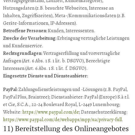
Vertragsgegenstand, Laufzeit, Kundenkategorie),
Nutzungsdaten (z.B. besuchte Webseiten, Interesse an
Inhalten, Zugriffszeiten), Meta-/Kommunikationsdaten (z.B.
Geräte-Informationen, IP-Adressen).
Betroffene Personen:
Kunden, Interessenten.
Zwecke der Verarbeitung:
Erbringung vertragliche Leistungen
und Kundenservice.
Rechtsgrundlagen:
Vertragserfüllung und vorvertragliche
Anfragen (Art. 6 Abs. 1 S. 1 lit. b. DSGVO), Berechtigte
Interessen (Art. 6 Abs. 1 S. 1 lit. f. DSGVO).
Eingesetzte Dienste und Diensteanbieter:
PayPal:
Zahlungsdienstleistungen und -Lösungen (z.B. PayPal,
PayPal Plus, Braintree); Dienstanbieter: PayPal (Europe) S.à r.l.
et Cie, S.C.A., 22-24 Boulevard Royal, L-2449 Luxembourg;
Website:
https://www.paypal.com/de
; Datenschutzerklärung:
https://www.paypal.com/de/webapps/mpp/ua/privacy-full
.
11) Bereitstellung des Onlineangebotes