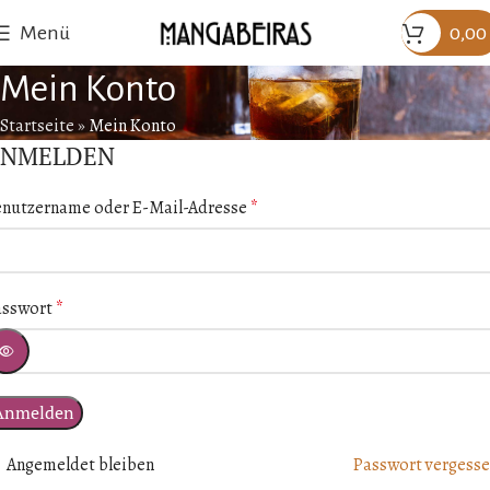
Menü
0,00
Mein Konto
Startseite
»
Mein Konto
NMELDEN
enutzername oder E-Mail-Adresse
*
asswort
*
Anmelden
Angemeldet bleiben
Passwort vergess