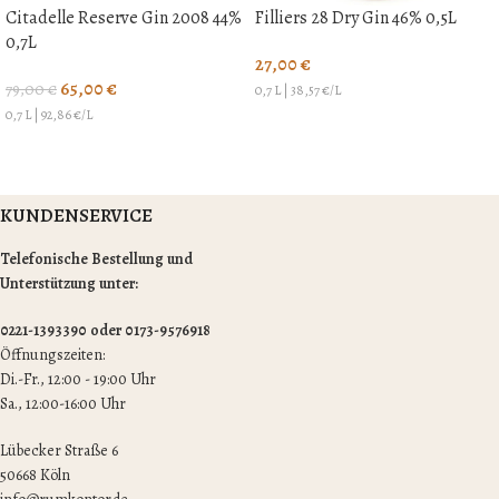
Citadelle Reserve Gin 2008 44%
Filliers 28 Dry Gin 46% 0,5L
0,7L
27,00
€
65,00
€
79,00
€
0,7 L
|
38,57
€/L
0,7 L
|
92,86
€/L
KUNDENSERVICE
Telefonische Bestellung und
Unterstützung unter:
0221-1393390 oder 0173-9576918
Öffnungszeiten:
Di.-Fr., 12:00 - 19:00 Uhr
Sa., 12:00-16:00 Uhr
Lübecker Straße 6
50668 Köln