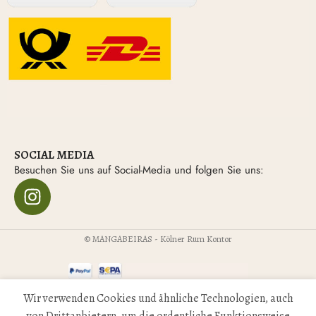
SOCIAL MEDIA
Besuchen Sie uns auf Social-Media und folgen Sie uns:
© MANGABEIRAS - Kölner Rum Kontor
Alle Preise inkl. der gesetzlichen MwSt.
Wir verwenden Cookies und ähnliche Technologien, auch
von Drittanbietern, um die ordentliche Funktionsweise